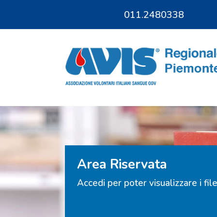
011.2480338
011.9685828
Area Riservata
Accedi per poter visualizzare i fil