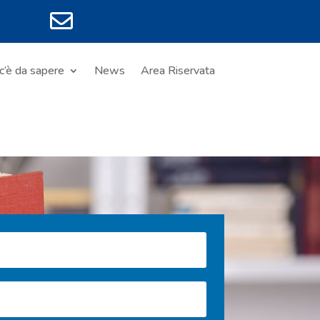

c’è da sapere
News
Area Riservata