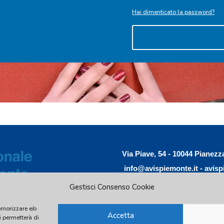
Hai dimenticato la password?
Via Piave, 54 - 10044 Pianezz
info@avispiemonte.it
-
avisp
Gestisci Consenso Cookie
emorizzare e/o
Accetta
i permetterà di