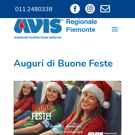



011.2480338
011.9685828
Auguri di Buone Feste