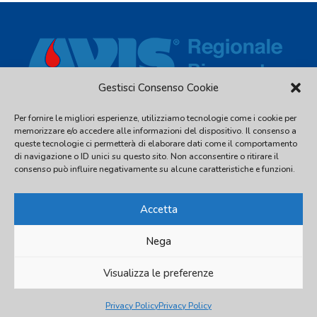
Gestisci Consenso Cookie
Per fornire le migliori esperienze, utilizziamo tecnologie come i cookie per
Via Piave, 54 - 10044 Pianezza (TO) - C.F. 97539810016 - Tel.
memorizzare e/o accedere alle informazioni del dispositivo. Il consenso a
011.2480338
queste tecnologie ci permetterà di elaborare dati come il comportamento
di navigazione o ID unici su questo sito. Non acconsentire o ritirare il
info@avispiemonte.it
-
avispiemonte@pec.avispiemonte.it
consenso può influire negativamente su alcune caratteristiche e funzioni.
Accetta
Nega
© 2026 AVIS Regionale Piemonte
Visualizza le preferenze
Privacy Policy
Privacy Policy
Privacy Policy