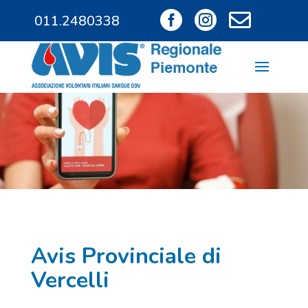



011.2480338
011.9685828
Avis Provinciale di
Vercelli