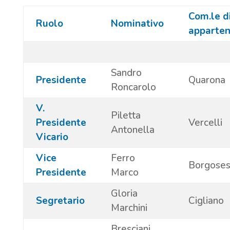
Com.le d
Ruolo
Nominativo
apparte
Sandro
Presidente
Quarona
Roncarolo
V.
Piletta
Presidente
Vercelli
Antonella
Vicario
Vice
Ferro
Borgoses
Presidente
Marco
Gloria
Segretario
Cigliano
Marchini
Bresciani