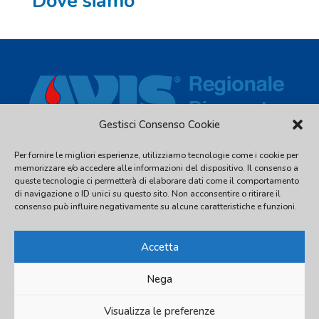
Dove siamo
Gestisci Consenso Cookie
Per fornire le migliori esperienze, utilizziamo tecnologie come i cookie per
Via Piave, 54 - 10044 Pianezza (TO) - C.F. 97539810016 - Tel.
memorizzare e/o accedere alle informazioni del dispositivo. Il consenso a
011.2480338
queste tecnologie ci permetterà di elaborare dati come il comportamento
di navigazione o ID unici su questo sito. Non acconsentire o ritirare il
info@avispiemonte.it
-
avispiemonte@pec.avispiemonte.it
consenso può influire negativamente su alcune caratteristiche e funzioni.
Accetta
Nega
© 2026 AVIS Regionale Piemonte
Visualizza le preferenze