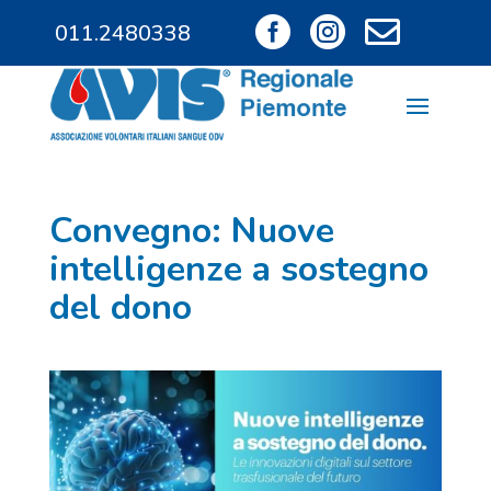



011.2480338
011.9685828
Convegno: Nuove
intelligenze a sostegno
del dono