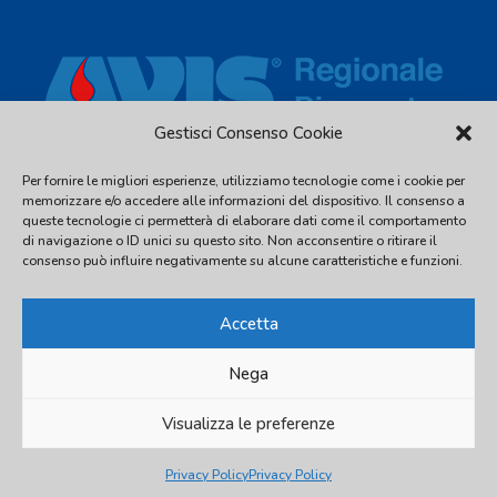
Gestisci Consenso Cookie
Per fornire le migliori esperienze, utilizziamo tecnologie come i cookie per
Via Piave, 54 - 10044 Pianezza (TO) - C.F. 97539810016 - Tel.
memorizzare e/o accedere alle informazioni del dispositivo. Il consenso a
011.2480338
queste tecnologie ci permetterà di elaborare dati come il comportamento
di navigazione o ID unici su questo sito. Non acconsentire o ritirare il
info@avispiemonte.it
-
avispiemonte@pec.avispiemonte.it
consenso può influire negativamente su alcune caratteristiche e funzioni.
Accetta
Nega
© 2026 AVIS Regionale Piemonte
Visualizza le preferenze
Privacy Policy
Privacy Policy
Privacy Policy