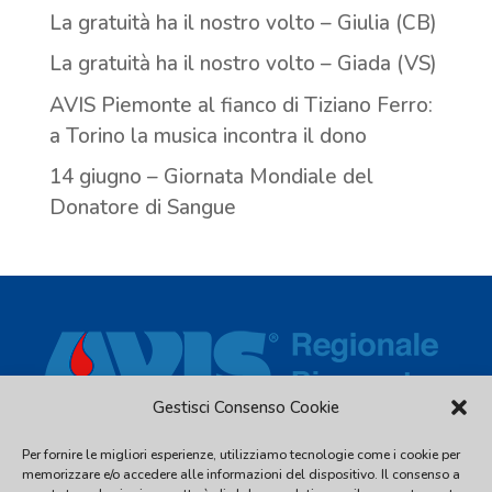
La gratuità ha il nostro volto – Giulia (CB)
La gratuità ha il nostro volto – Giada (VS)
AVIS Piemonte al fianco di Tiziano Ferro:
a Torino la musica incontra il dono
14 giugno – Giornata Mondiale del
Donatore di Sangue
Gestisci Consenso Cookie
Per fornire le migliori esperienze, utilizziamo tecnologie come i cookie per
Via Piave, 54 - 10044 Pianezza (TO) - C.F. 97539810016 - Tel.
memorizzare e/o accedere alle informazioni del dispositivo. Il consenso a
011.2480338