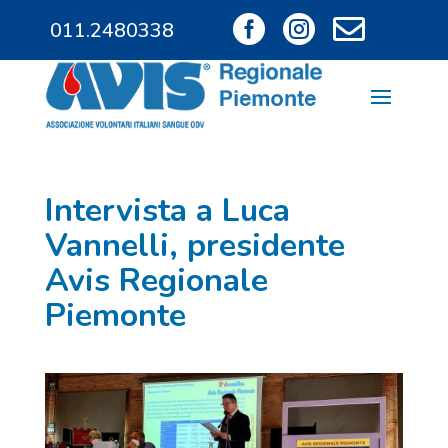



011.2480338
011.9685828
Intervista a Luca
Vannelli, presidente
Avis Regionale
Piemonte