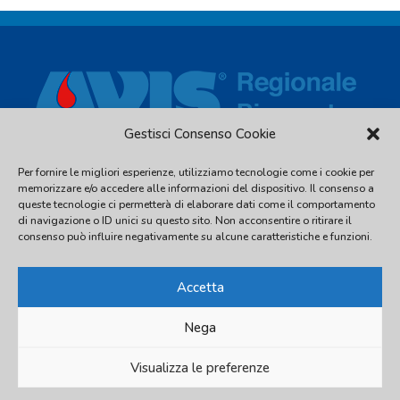
Gestisci Consenso Cookie
Per fornire le migliori esperienze, utilizziamo tecnologie come i cookie per
Via Piave, 54 - 10044 Pianezza (TO) - C.F. 97539810016 - Tel.
memorizzare e/o accedere alle informazioni del dispositivo. Il consenso a
011.2480338
queste tecnologie ci permetterà di elaborare dati come il comportamento
di navigazione o ID unici su questo sito. Non acconsentire o ritirare il
info@avispiemonte.it
-
avispiemonte@pec.avispiemonte.it
consenso può influire negativamente su alcune caratteristiche e funzioni.
Accetta
Nega
© 2026 AVIS Regionale Piemonte
Visualizza le preferenze