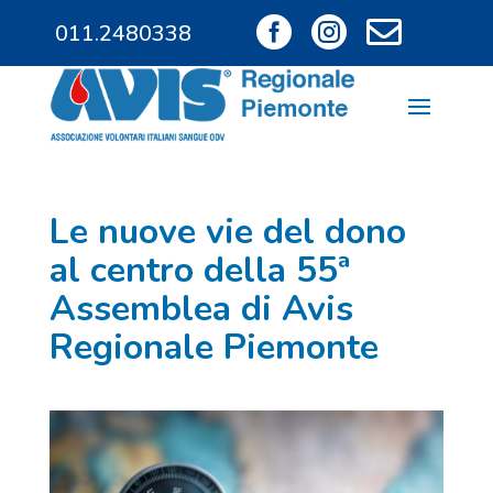



011.2480338
011.9685828
Le nuove vie del dono
al centro della 55ª
Assemblea di Avis
Regionale Piemonte