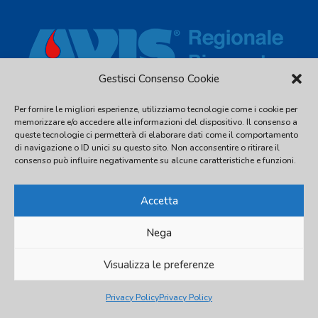
Gestisci Consenso Cookie
Per fornire le migliori esperienze, utilizziamo tecnologie come i cookie per
Via Piave, 54 - 10044 Pianezza (TO) - C.F. 97539810016 - Tel.
memorizzare e/o accedere alle informazioni del dispositivo. Il consenso a
011.2480338
queste tecnologie ci permetterà di elaborare dati come il comportamento
di navigazione o ID unici su questo sito. Non acconsentire o ritirare il
info@avispiemonte.it
-
avispiemonte@pec.avispiemonte.it
consenso può influire negativamente su alcune caratteristiche e funzioni.
Accetta
Nega
© 2026 AVIS Regionale Piemonte
Visualizza le preferenze
Privacy Policy
Privacy Policy
Privacy Policy