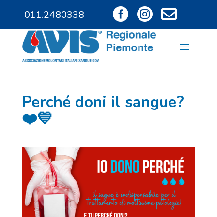



011.2480338
011.9685828
Perché doni il sangue?
❤️💙