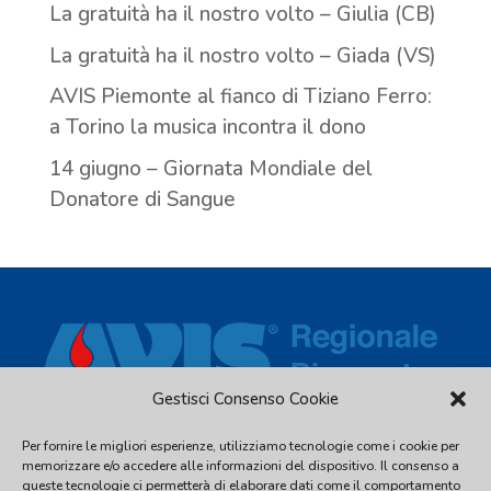
La gratuità ha il nostro volto – Giulia (CB)
La gratuità ha il nostro volto – Giada (VS)
AVIS Piemonte al fianco di Tiziano Ferro:
a Torino la musica incontra il dono
14 giugno – Giornata Mondiale del
Donatore di Sangue
Gestisci Consenso Cookie
Per fornire le migliori esperienze, utilizziamo tecnologie come i cookie per
Via Piave, 54 - 10044 Pianezza (TO) - C.F. 97539810016 - Tel.
memorizzare e/o accedere alle informazioni del dispositivo. Il consenso a
011.2480338
queste tecnologie ci permetterà di elaborare dati come il comportamento