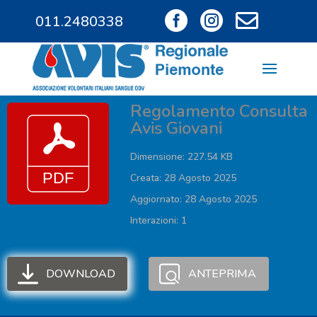



011.2480338
011.9685828
Regolamento Consulta
Avis Giovani
Dimensione: 227.54 KB
Creata: 28 Agosto 2025
Aggiornato: 28 Agosto 2025
Interazioni: 1
DOWNLOAD
ANTEPRIMA