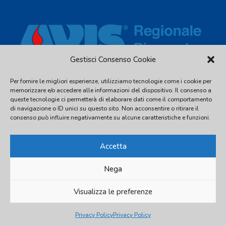
Gestisci Consenso Cookie
Per fornire le migliori esperienze, utilizziamo tecnologie come i cookie per
Via Piave, 54 - 10044 Pianezza (TO) - C.F. 97539810016 - Tel.
memorizzare e/o accedere alle informazioni del dispositivo. Il consenso a
011.2480338
queste tecnologie ci permetterà di elaborare dati come il comportamento
di navigazione o ID unici su questo sito. Non acconsentire o ritirare il
info@avispiemonte.it
-
avispiemonte@pec.avispiemonte.it
consenso può influire negativamente su alcune caratteristiche e funzioni.
Accetta
Nega
© 2026 AVIS Regionale Piemonte
Visualizza le preferenze
Privacy Policy
Privacy Policy
Privacy Policy