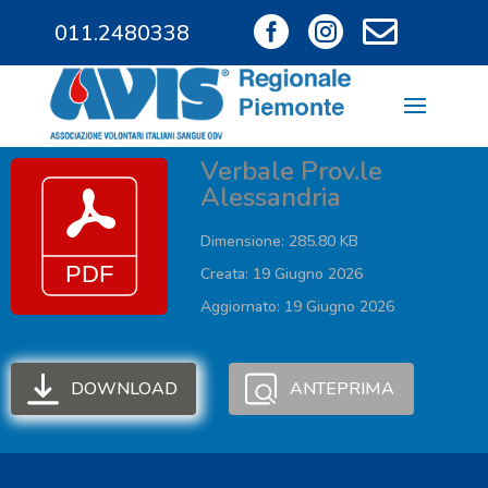



011.2480338
011.9685828
Verbale Prov.le
Alessandria
Dimensione: 285.80 KB
Creata: 19 Giugno 2026
Aggiornato: 19 Giugno 2026
DOWNLOAD
ANTEPRIMA