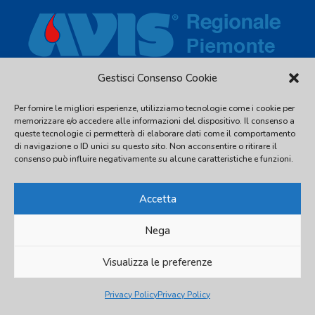
Gestisci Consenso Cookie
Via Piave, 54 - 10044 Pianezza (TO) - C.F. 97539810016 - Tel.
Per fornire le migliori esperienze, utilizziamo tecnologie come i cookie per
011.2480338
memorizzare e/o accedere alle informazioni del dispositivo. Il consenso a
info@avispiemonte.it
-
avispiemonte@pec.avispiemonte.it
queste tecnologie ci permetterà di elaborare dati come il comportamento
di navigazione o ID unici su questo sito. Non acconsentire o ritirare il
consenso può influire negativamente su alcune caratteristiche e funzioni.
Accetta
Nega
© 2026 AVIS Regionale Piemonte
Visualizza le preferenze
Privacy Policy
Privacy Policy
Privacy Policy