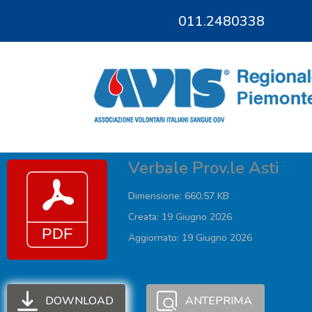
011.2480338
011.9685828
Verbale Prov.le Asti
Dimensione: 660.57 KB
Creata: 19 Giugno 2026
Aggiornato: 19 Giugno 2026
DOWNLOAD
ANTEPRIMA