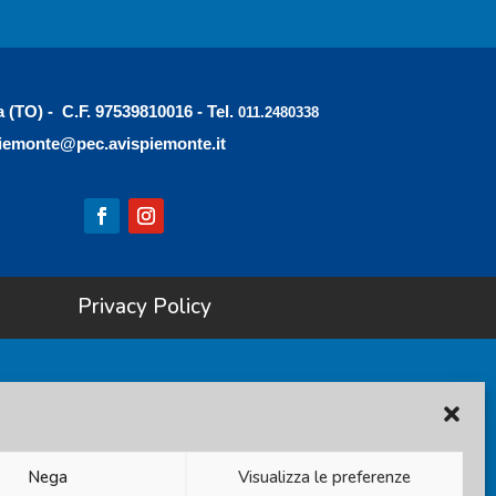
a (TO) - C.F. 97539810016 - Tel.
011.2480338
iemonte@pec.avispiemonte.it
Privacy Policy
Nega
Visualizza le preferenze