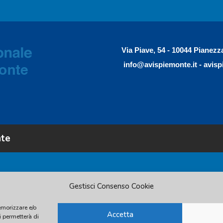
Via Piave, 54 - 10044 Pianezz
info@avispiemonte.it
-
avisp
nte
Gestisci Consenso Cookie
emorizzare e/o
Accetta
i permetterà di