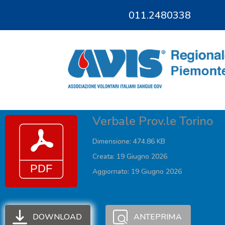
011.2480338
011.9685828
Verbale Prov.le Torino
Dimensione: 474.86 KB
Creata: 19 Giugno 2026
Aggiornato: 19 Giugno 2026
DOWNLOAD
ANTEPRIMA