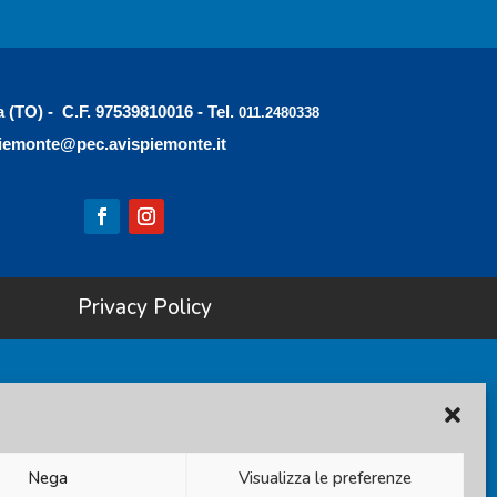
a (TO) - C.F. 97539810016 - Tel.
011.2480338
iemonte@pec.avispiemonte.it
Privacy Policy
Nega
Visualizza le preferenze