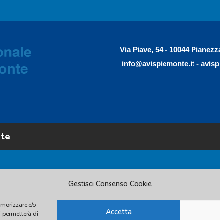
Via Piave, 54 - 10044 Pianezz
info@avispiemonte.it
-
avisp
nte
Gestisci Consenso Cookie
emorizzare e/o
Accetta
i permetterà di