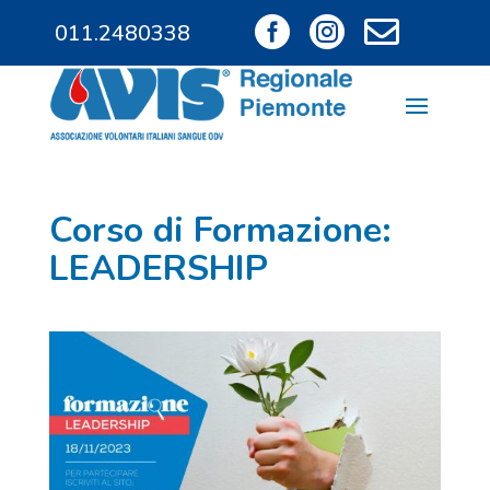



011.2480338
011.9685828
Corso di Formazione:
LEADERSHIP