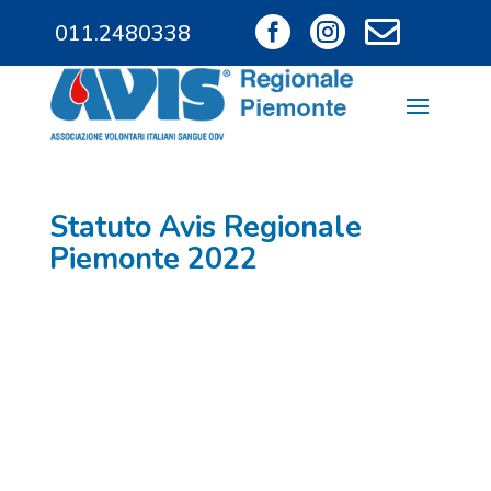



011.2480338
011.9685828
Statuto Avis Regionale
Piemonte 2022