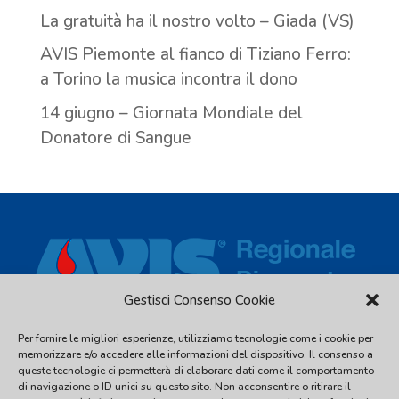
La gratuità ha il nostro volto – Giada (VS)
AVIS Piemonte al fianco di Tiziano Ferro:
a Torino la musica incontra il dono
14 giugno – Giornata Mondiale del
Donatore di Sangue
Gestisci Consenso Cookie
Per fornire le migliori esperienze, utilizziamo tecnologie come i cookie per
Via Piave, 54 - 10044 Pianezza (TO) - C.F. 97539810016 - Tel.
memorizzare e/o accedere alle informazioni del dispositivo. Il consenso a
011.2480338
queste tecnologie ci permetterà di elaborare dati come il comportamento
di navigazione o ID unici su questo sito. Non acconsentire o ritirare il
info@avispiemonte.it
-
avispiemonte@pec.avispiemonte.it